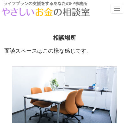
ナ
ビ
ゲ
ー
シ
ョ
相談場所
ン
の
面談スペースはこの様な感じです。
切
替